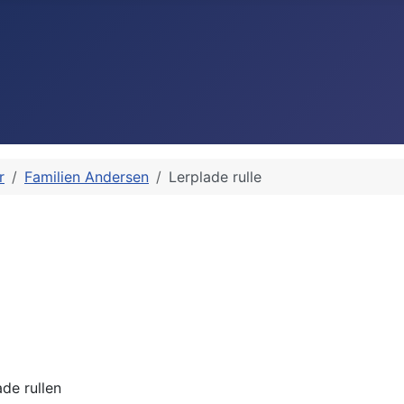
r
Familien Andersen
Lerplade rulle
ade rullen