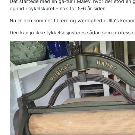
Det startede med en gå-tur i Måløv, hvor der stod en ga
og ind i cykelskuret - nok for 5-6 år siden.
Nu er den kommet til ære og værdighed i Ulla's keramikst
Den kan jo ikke tykkelsesjusteres sådan som profession