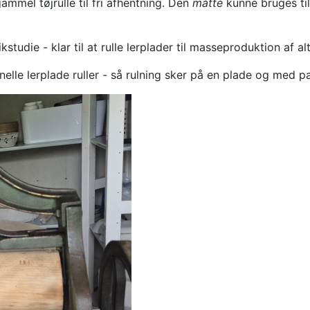
mmel tøjrulle til fri afhentning. Den
måtte
kunne bruges til
udie - klar til at rulle lerplader til masseproduktion af alt 
elle lerplade ruller - så rulning sker på en plade og med p