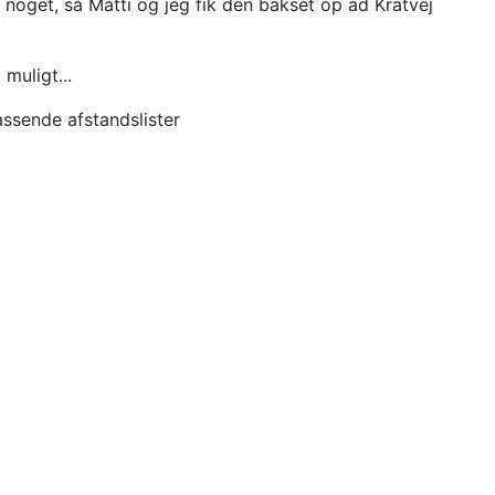
 noget, så Matti og jeg fik den bakset op ad Kratvej
muligt...
assende afstandslister