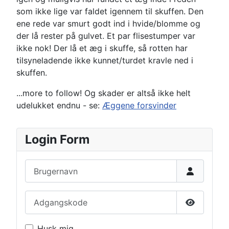
som ikke lige var faldet igennem til skuffen. Den
ene rede var smurt godt ind i hvide/blomme og
der lå rester på gulvet. Et par flisestumper var
ikke nok! Der lå et æg i skuffe, så rotten har
tilsyneladende ikke kunnet/turdet kravle ned i
skuffen.
...more to follow! Og skader er altså ikke helt
udelukket endnu - se:
Æggene forsvinder
Login Form
Brugernavn
Adgangskode
Vis adga
Husk mig