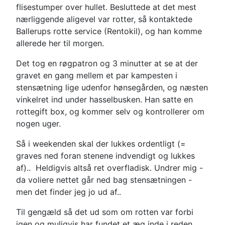
flisestumper over hullet. Besluttede at det mest
nærliggende aligevel var rotter, så kontaktede
Ballerups rotte service (Rentokil), og han komme
allerede her til morgen.
Det tog en røgpatron og 3 minutter at se at der
gravet en gang mellem et par kampesten i
stensætning lige udenfor hønsegården, og næsten
vinkelret ind under hasselbusken. Han satte en
rottegift box, og kommer selv og kontrollerer om
nogen uger.
Så i weekenden skal der lukkes ordentligt (=
graves ned foran stenene indvendigt og lukkes
af).. Heldigvis altså ret overfladisk. Undrer mig -
da voliere nettet går ned bag stensætningen -
men det finder jeg jo ud af..
Til gengæld så det ud som om rotten var forbi
igen og muligvis har fundet et æg inde i reden