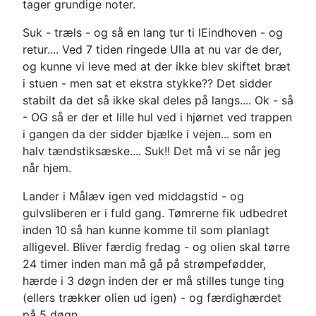
tager grundige noter.
Suk - træls - og så en lang tur ti lEindhoven - og
retur.... Ved 7 tiden ringede Ulla at nu var de der,
og kunne vi leve med at der ikke blev skiftet bræt
i stuen - men sat et ekstra stykke?? Det sidder
stabilt da det så ikke skal deles på langs.... Ok - så
- OG så er der et lille hul ved i hjørnet ved trappen
i gangen da der sidder bjælke i vejen... som en
halv tændstiksæske.... Suk!! Det må vi se når jeg
når hjem.
Lander i Målæv igen ved middagstid - og
gulvsliberen er i fuld gang. Tømrerne fik udbedret
inden 10 så han kunne komme til som planlagt
alligevel. Bliver færdig fredag - og olien skal tørre
24 timer inden man må gå på strømpefødder,
hærde i 3 døgn inden der er må stilles tunge ting
(ellers trækker olien ud igen) - og færdighærdet
på 5 døgn..