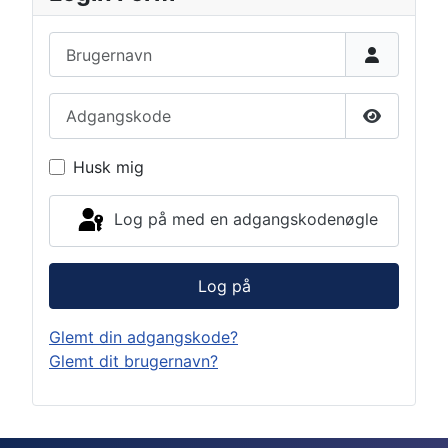
Brugernavn
Adgangskode
Vis adga
Husk mig
Log på med en adgangskodenøgle
Log på
Glemt din adgangskode?
Glemt dit brugernavn?